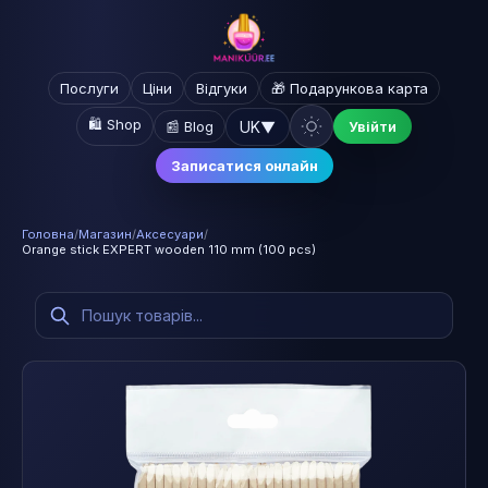
Послуги
Ціни
Відгуки
🎁 Подарункова карта
🛍️ Shop
UK
▼
📰 Blog
Увійти
Записатися онлайн
Головна
/
Магазин
/
Аксесуари
/
Orange stick EXPERT wooden 110 mm (100 pcs)