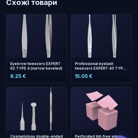
Схожі товари
Eyebrow tweezers EXPERT
Professional eyelash
62 TYPE 4 (narrow beveled)
tweezers EXPERT 40 TYPE
7 (curved)
9.25 €
15.05 €
бонусних
+
0
балів
Збирайте і економте на
наступному замовленні!
Cosmetology double-ended
Perforated lint-free wipes