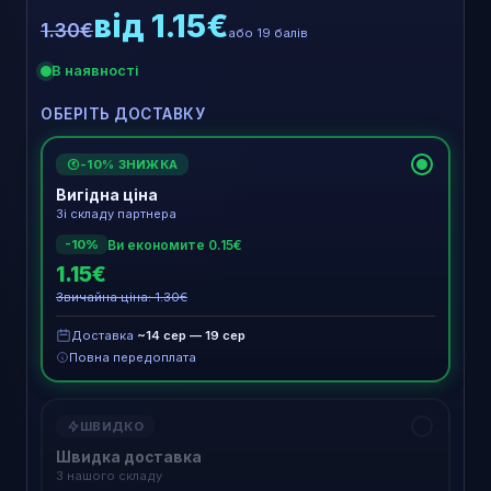
від 1.15€
1.30€
або 19 балів
В наявності
ОБЕРІТЬ ДОСТАВКУ
-10% ЗНИЖКА
€
Вигідна ціна
Зі складу партнера
Ви економите 0.15€
-10%
1.15€
Звичайна ціна: 1.30€
Доставка
~14 сер — 19 сер
Повна передоплата
ШВИДКО
Швидка доставка
З нашого складу