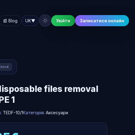
📰 Blog
UK
▼
Увійти
Записатися онлайн
Ctrl+K
isposable files removal
PE 1
л:
TEDF-10/1
Категорія:
Аксесуари