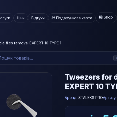
🛍️ Shop
слуги
Ціни
Відгуки
🎁 Подарункова карта
le files removal EXPERT 10 TYPE 1
Tweezers for d
EXPERT 10 TY
Бренд:
STALEKS PRO
Артику