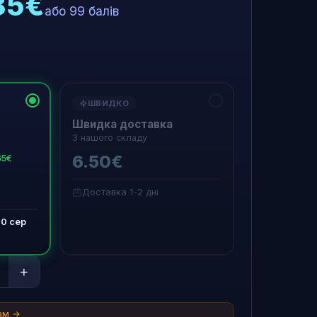
85€
або 99 балів
ШВИДКО
Швидка доставка
З нашого складу
6.50€
65€
Доставка 1-2 дні
20 сер
+
там →