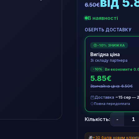
від 5.
6.50€
В наявності
ОБЕРІТЬ ДОСТАВКУ
-10% ЗНИЖКА
€
Вигідна ціна
Зі складу партнера
Ви економите 0.
-10%
5.85€
Звичайна ціна: 6.50€
Доставка
~15 сер — 
Повна передоплата
-
Кількість:
🎁
+30 балів новим клієн