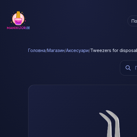
По
Головна
/
Магазин
/
Аксесуари
/
Tweezers for disposab