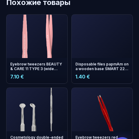
Похожие товары
Eyebrow tweezers BEAUTY
Disposable files papmAm on
& CARE 11 TYPE 3 (wide
a wooden base SMART 22
beveled)
180 grit (10 pcs)
7.10 €
1.40 €
бонусных
+
0
баллов
Копите и экономьте на
следующем заказе!
Cosmetology double-ended
Eyebrow tweezers red