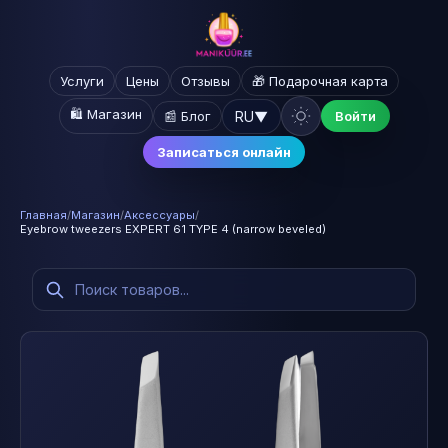
Услуги
Цены
Отзывы
🎁 Подарочная карта
🛍️ Магазин
RU
▼
📰 Блог
Войти
Записаться онлайн
Главная
/
Магазин
/
Аксессуары
/
Eyebrow tweezers EXPERT 61 TYPE 4 (narrow beveled)