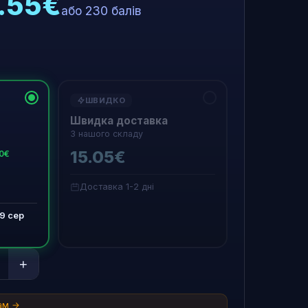
3.55€
або 230 балів
ШВИДКО
Швидка доставка
З нашого складу
15.05€
50€
Доставка 1-2 дні
19 сер
+
там →