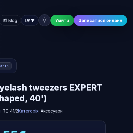
📰 Blog
UK
▼
Увійти
Записатися онлайн
Ctrl+K
eyelash tweezers EXPERT
shaped, 40')
л:
TE-41/2
Категорія:
Аксесуари