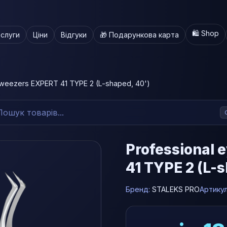
🛍️ Shop
слуги
Ціни
Відгуки
🎁 Подарункова карта
tweezers EXPERT 41 TYPE 2 (L-shaped, 40')
Professional 
41 TYPE 2 (L-
Бренд:
STALEKS PRO
Артику