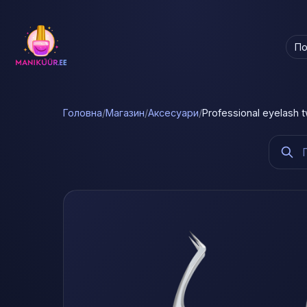
По
Головна
/
Магазин
/
Аксесуари
/
Professional eyelash 