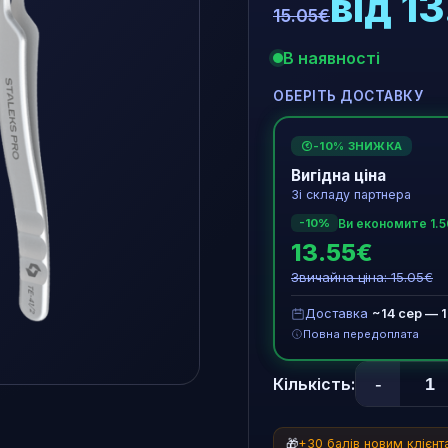
від 1
15.05€
В наявності
ОБЕРІТЬ ДОСТАВКУ
-10% ЗНИЖКА
€
Вигідна ціна
Зі складу партнера
Ви економите 1.
-10%
13.55€
Звичайна ціна: 15.05€
Доставка
~14 сер — 
Повна передоплата
-
Кількість:
🎁
+30 балів новим клієн