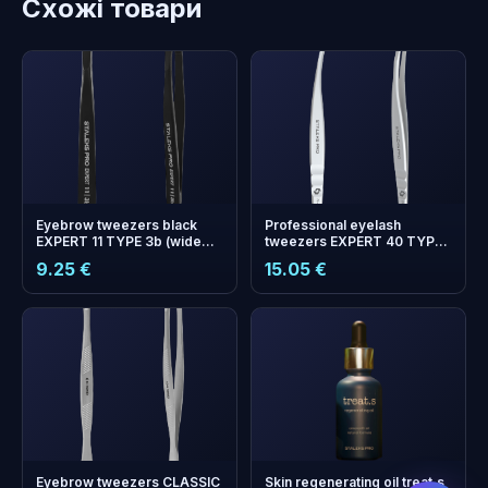
Схожі товари
Eyebrow tweezers black
Professional eyelash
EXPERT 11 TYPE 3b (wide
tweezers EXPERT 40 TYPE
beveled)
12 (L-shaped, 65')
9.25 €
15.05 €
бонусних
+
0
балів
Збирайте і економте на
наступному замовленні!
Eyebrow tweezers CLASSIC
Skin regenerating oil treat.s