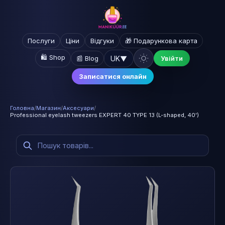
Послуги
Ціни
Відгуки
🎁 Подарункова карта
🛍️ Shop
UK
▼
📰 Blog
Увійти
Записатися онлайн
Головна
/
Магазин
/
Аксесуари
/
Professional eyelash tweezers EXPERT 40 TYPE 13 (L-shaped, 40')