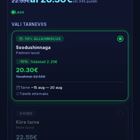
22.55€
või 345 punkti
Laos
VALI TARNEVIIS
-10% ALLAHINDLUS
€
Soodushinnaga
Partneri laost
Säästad 2.25€
-10%
20.30€
Tavahind: 22.55€
Tarne
~15 aug — 20 aug
Täielik ettemaks
KIIRE
Kiire tarne
Meie laost
22.55€