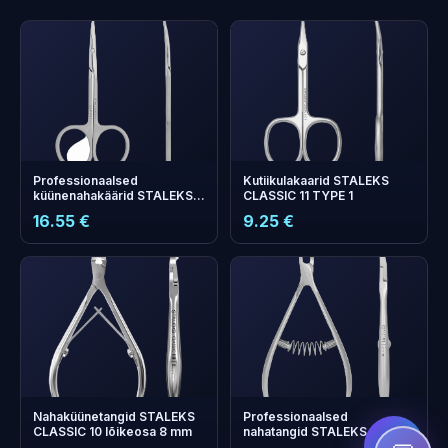
Professionaalsed
Kutiikulakaarid STALEKS
küünenahakäärid STALEKS
CLASSIC 11 TYPE 1
PRO SMART 10 TYPE 3
16.55 €
9.25 €
+
0
boonuspunkti
Kogu ja säästa järgmisel
ostul!
Nahaküünetangid STALEKS
Professionaalsed
CLASSIC 10 lõikeosa 8 mm
nahatangid STALEKS PRO
EXPERT 91 lõikeosa 3 mm