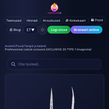
🛍️ Pood
Teenused
Hinnad
Arvustused
🎁 Kinkekaart
ET
▼
📰 Blogi
Logi sisse
Broneeri online
Avaleht
/
Pood
/
Tangid ja käärid
/
Professional cuticle scissors EXCLUSIVE 20 TYPE 1 (magnolia)