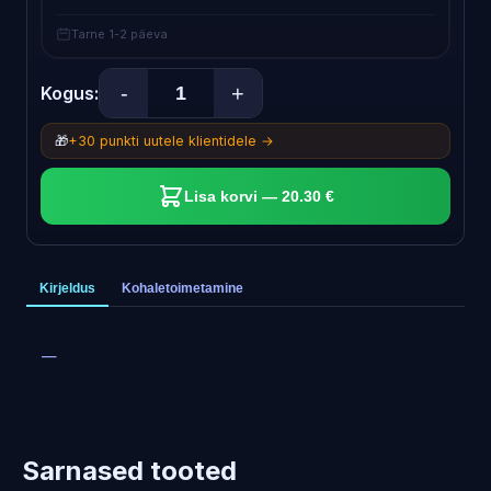
Tarne 1-2 päeva
-
+
Kogus:
🎁
+30 punkti uutele klientidele →
Lisa korvi — 20.30 €
Kirjeldus
Kohaletoimetamine
—
Sarnased tooted