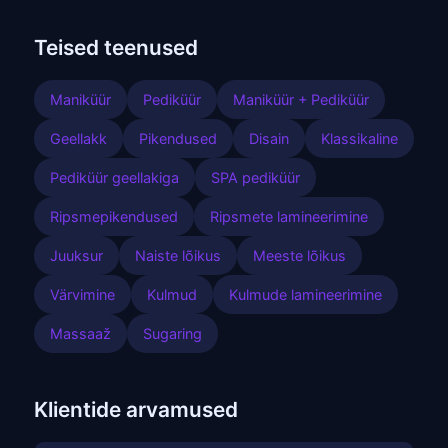
Teised teenused
Maniküür
Pediküür
Maniküür + Pediküür
Geellakk
Pikendused
Disain
Klassikaline
Pediküür geellakiga
SPA pediküür
Ripsmepikendused
Ripsmete lamineerimine
Juuksur
Naiste lõikus
Meeste lõikus
Värvimine
Kulmud
Kulmude lamineerimine
Massaaž
Sugaring
Klientide arvamused