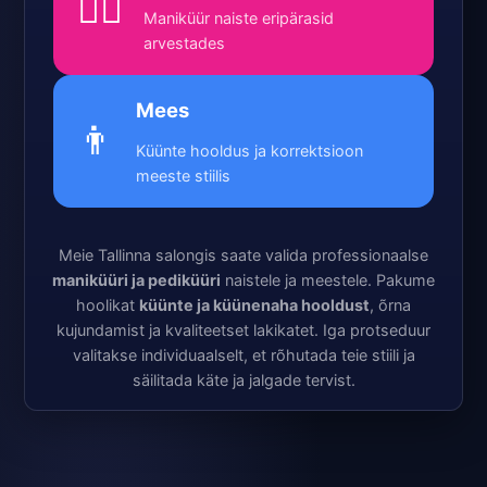
💁‍♀️
Maniküür naiste eripärasid
arvestades
Mees
👨
Küünte hooldus ja korrektsioon
meeste stiilis
Meie Tallinna salongis saate valida professionaalse
maniküüri ja pediküüri
naistele ja meestele. Pakume
hoolikat
küünte ja küünenaha hooldust
, õrna
kujundamist ja kvaliteetset lakikatet. Iga protseduur
valitakse individuaalselt, et rõhutada teie stiili ja
säilitada käte ja jalgade tervist.