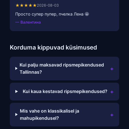
★★★★★
2026-08-03
Просто супер пупер, пчелка Лена 🤩
— Валентина
Korduma kippuvad küsimused
Kui palju maksavad ripsmepikendused
+
Tallinnas?
+
Kui kaua kestavad ripsmepikendused?
Mis vahe on klassikalisel ja
+
mahupikendusel?