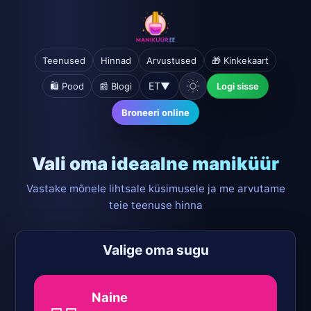
Teenused
Hinnad
Arvustused
🎁 Kinkekaart
ET
▼
🛍️ Pood
📰 Blogi
Logi sisse
Broneeri online
Vali oma ideaalne maniküür
Vastake mõnele lihtsale küsimusele ja me arvutame
teie teenuse hinna
Valige oma sugu
Naine