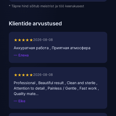
* Täpne hind sõltub meistrist ja töö keerukusest
Klientide arvustused
★★★★★
2026-08-08
Аккуратная работа , Приятная атмосфера
— Елена
★★★★★
2026-08-08
Professional , Beautiful result , Clean and sterile ,
Attention to detail , Painless / Gentle , Fast work ,
Quality mate…
— Eike