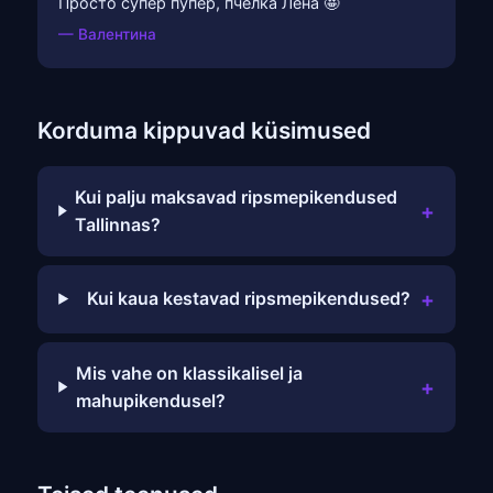
Просто супер пупер, пчелка Лена 🤩
— Валентина
Korduma kippuvad küsimused
Kui palju maksavad ripsmepikendused
+
Tallinnas?
+
Kui kaua kestavad ripsmepikendused?
Mis vahe on klassikalisel ja
+
mahupikendusel?