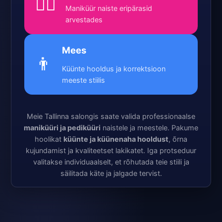
💁‍♀️
Maniküür naiste eripärasid
arvestades
Mees
👨
Küünte hooldus ja korrektsioon
meeste stiilis
Meie Tallinna salongis saate valida professionaalse
maniküüri ja pediküüri
naistele ja meestele. Pakume
hoolikat
küünte ja küünenaha hooldust
, õrna
kujundamist ja kvaliteetset lakikatet. Iga protseduur
valitakse individuaalselt, et rõhutada teie stiili ja
säilitada käte ja jalgade tervist.