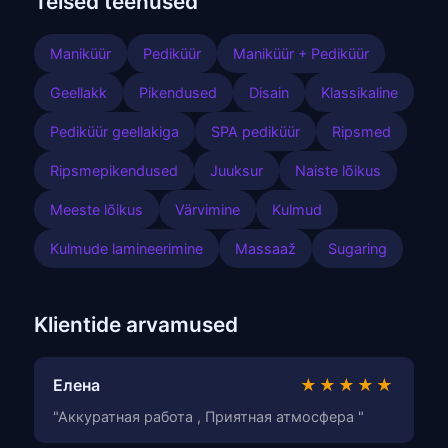
Teised teenused
Maniküür
Pediküür
Maniküür + Pediküür
Geellakk
Pikendused
Disain
Klassikaline
Pediküür geellakiga
SPA pediküür
Ripsmed
Ripsmepikendused
Juuksur
Naiste lõikus
Meeste lõikus
Värvimine
Kulmud
Kulmude lamineerimine
Massaaž
Sugaring
Klientide arvamused
Елена
★★★★★
"Аккуратная работа , Приятная атмосфера "