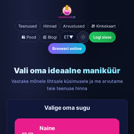
Teenused
Hinnad
Arvustused
🎁 Kinkekaart
ET
▼
🛍️ Pood
📰 Blogi
Logi sisse
Broneeri online
Vali oma ideaalne maniküür
Vastake mõnele lihtsale küsimusele ja me arvutame
teie teenuse hinna
Valige oma sugu
Naine