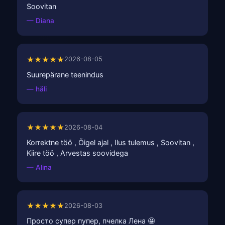
Soovitan
— Diana
★★★★★
2026-08-05
Suurepärane teenindus
— häli
★★★★★
2026-08-04
Korrektne töö , Õigel ajal , Ilus tulemus , Soovitan ,
Kiire töö , Arvestas soovidega
— Alina
★★★★★
2026-08-03
Просто супер пупер, пчелка Лена 🤩