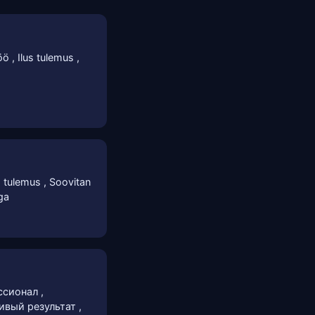
ö , Ilus tulemus ,
us tulemus , Soovitan
ega
ссионал ,
ивый результат ,