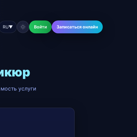
RU
▼
Войти
Записаться онлайн
икюр
имость услуги