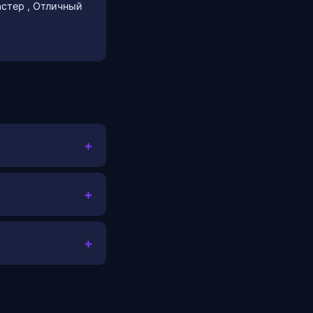
стер , Отличный
+
+
+