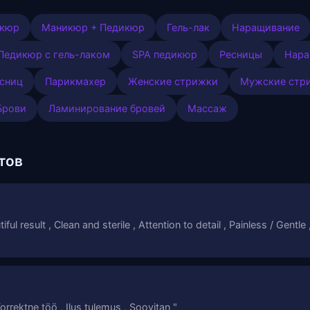
икюр
Маникюр + Педикюр
Гель-лак
Наращивание
Педикюр с гель-лаком
SPA педикюр
Ресницы
Нара
сниц
Парикмахер
Женские стрижки
Мужские стр
Брови
Ламинирование бровей
Массаж
тов
iful result , Clean and sterile , Attention to detail , Painless / Gentle
orrektne töö , Ilus tulemus , Soovitan "