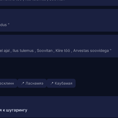
ndus "
l ajal , Ilus tulemus , Soovitan , Kiire töö , Arvestas soovidega "
Кесклинн
📍 Ласнамяэ
📍 Каубамая
я к шугарингу