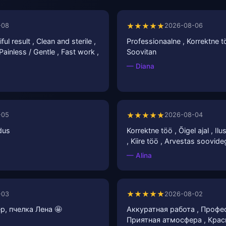
★★★★★
-08
2026-08-06
ful result , Clean and sterile ,
Professionaalne , Korrektne tö
 Painless / Gentle , Fast work ,
Soovitan
— Diana
★★★★★
-05
2026-08-04
dus
Korrektne töö , Õigel ajal , Il
, Kiire töö , Arvestas soovid
— Alina
★★★★★
-03
2026-08-02
р, пчелка Лена 🤩
Аккуратная работа , Профе
Приятная атмосфера , Крас