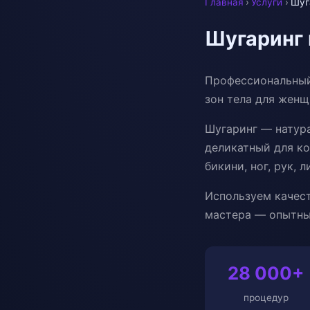
Главная
›
Услуги
›
Шуг
Шугаринг 
Профессиональный
зон тела для женщ
Шугаринг — натур
деликатный для к
бикини, ног, рук, л
Используем качес
мастера — опытны
28 000+
процедур