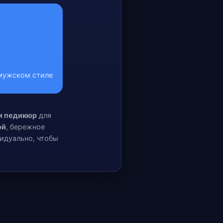
 мужском стиле
и педикюр
для
ой
, бережное
идуально, чтобы