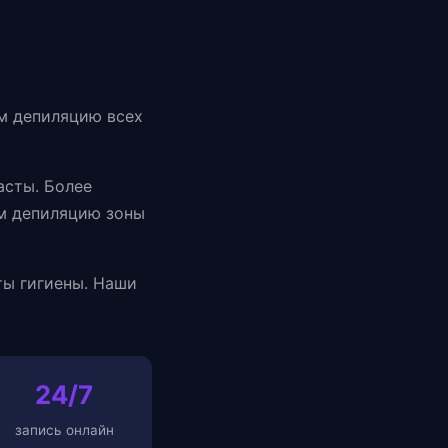
м депиляцию всех
асты. Более
ем депиляцию зоны
ты гигиены. Наши
24/7
запись онлайн