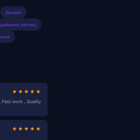
Дизайн
щивание ресниц
ижки
★★★★★
 , Fast work , Quality
★★★★★