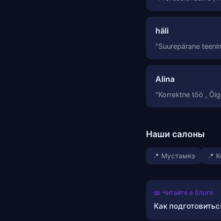
häli
"Suurepärane teeni
Alina
"Korrektne töö , Õige
Наши салоны
📍 Мустамяэ
📍 
📖 Читайте в блоге
Как подготовитьс