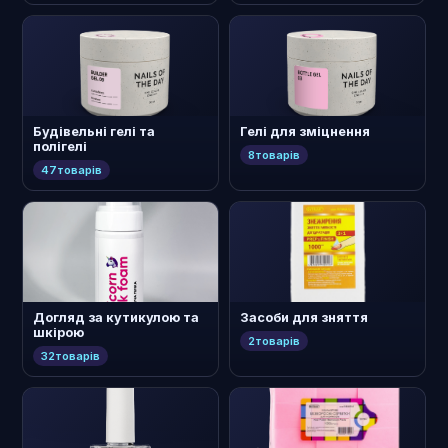
Будівельні гелі та
Гелі для зміцнення
полігелі
8
товарів
47
товарів
Догляд за кутикулою та
Засоби для зняття
шкірою
2
товарів
32
товарів