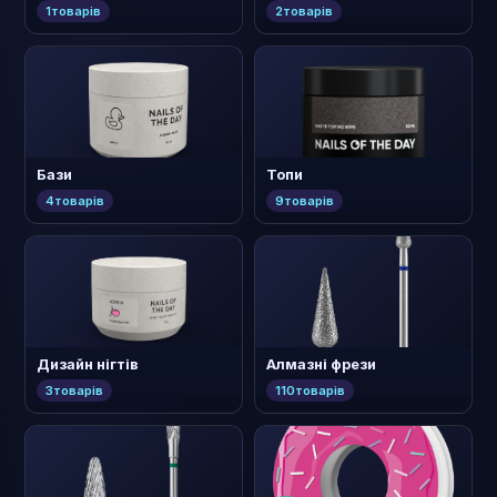
1
товарів
2
товарів
Бази
Топи
4
товарів
9
товарів
Дизайн нігтів
Алмазні фрези
3
товарів
110
товарів