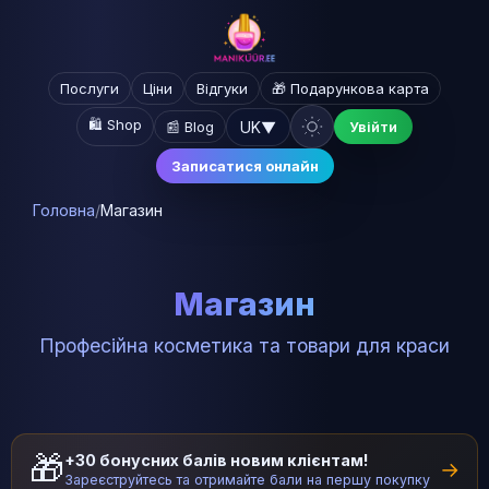
Послуги
Ціни
Відгуки
🎁 Подарункова карта
🛍️ Shop
UK
▼
📰 Blog
Увійти
Записатися онлайн
Головна
/
Магазин
Магазин
Професійна косметика та товари для краси
🎁
+30 бонусних балів новим клієнтам!
→
Зареєструйтесь та отримайте бали на першу покупку