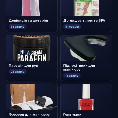
Депіляція та шугарінг
Догляд за тілом та SPA
3
товарів
3
товарів
Парафін для рук
Підлокітники для
манікюру
2
товарів
1
товарів
Фрезери для манікюру
Гель-лаки