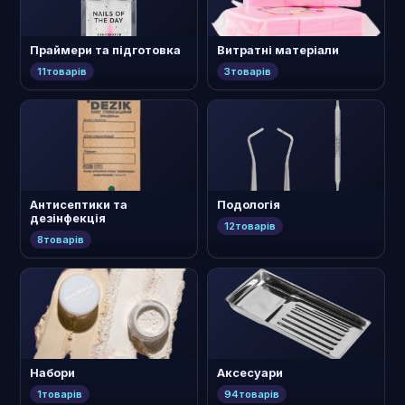
Праймери та підготовка
Витратні матеріали
11
товарів
3
товарів
Антисептики та
Подологія
дезінфекція
12
товарів
8
товарів
Набори
Аксесуари
1
товарів
94
товарів