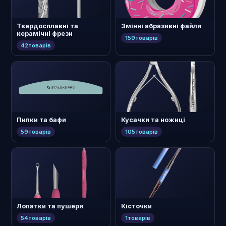
Твердосплавні та
Змінні абразивні файли
керамічні фрези
159
товарів
42
товарів
Пилки та бафи
Кусачки та ножиці
59
товарів
105
товарів
Лопатки та пушери
Кісточки
54
товарів
1
товарів