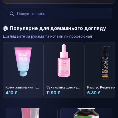
🏠 Популярне для домашнього догляду
Доглядайте за руками та ногами як професіонал
Крем живильний та зволожуючий з ароматом аперолю One More Aperol
Суха олійка для кутикули з ароматом полуниці з вершками Photoshop Oil 30ml
4.10 €
11.90 €
6.80 €