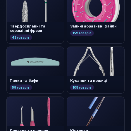
Твердосплавні та
Змінні абразивні файли
керамічні фрези
159
товарів
42
товарів
Пилки та бафи
Кусачки та ножиці
59
товарів
105
товарів
Лопатки та пушери
Кісточки