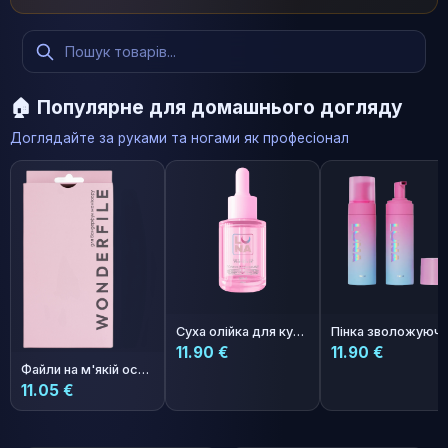
🏠 Популярне для домашнього догляду
Доглядайте за руками та ногами як професіонал
Суха олійка для кутикули з ароматом полуниці з вершками Photoshop Oil 30ml
11.90 €
11.90 €
Файли на м'якій основі "Півмісяць" 162х24мм 240 гріт 50 шт
11.05 €