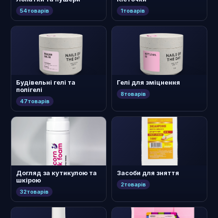
54
товарів
1
товарів
Будівельні гелі та
Гелі для зміцнення
полігелі
8
товарів
47
товарів
Догляд за кутикулою та
Засоби для зняття
шкірою
2
товарів
32
товарів