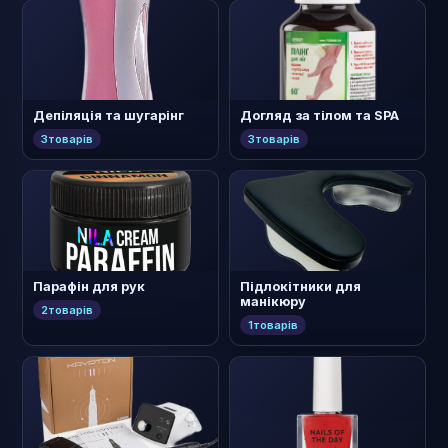
Депіляція та шугарінг
Догляд за тілом та SPA
3
товарів
3
товарів
Парафін для рук
Підлокітники для
манікюру
2
товарів
1
товарів