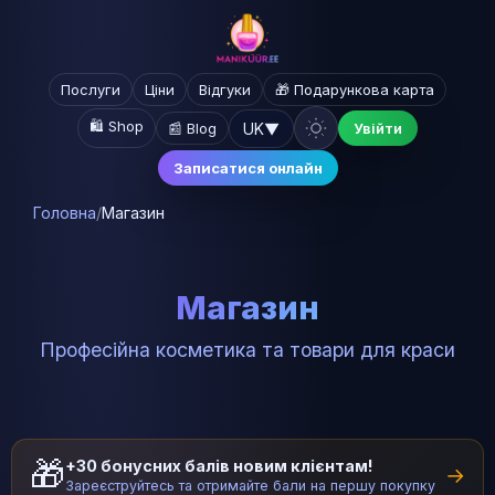
Послуги
Ціни
Відгуки
🎁 Подарункова карта
🛍️ Shop
UK
▼
📰 Blog
Увійти
Записатися онлайн
Головна
/
Магазин
Магазин
Професійна косметика та товари для краси
🎁
+30 бонусних балів новим клієнтам!
→
Зареєструйтесь та отримайте бали на першу покупку