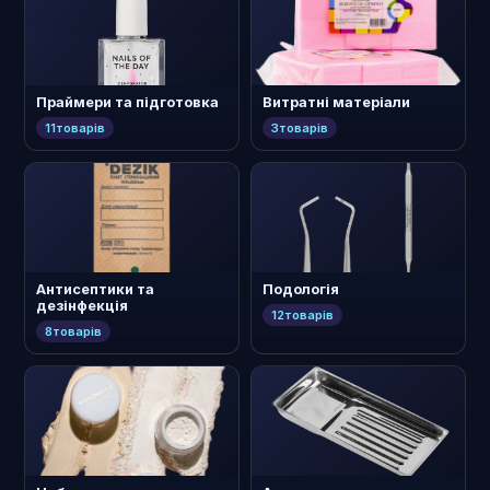
Праймери та підготовка
Витратні матеріали
11
товарів
3
товарів
Антисептики та
Подологія
дезінфекція
12
товарів
8
товарів