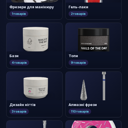
Фрезери для манікюру
Гель-лаки
1
товарів
2
товарів
Бази
Топи
4
товарів
9
товарів
Дизайн нігтів
Алмазні фрези
3
товарів
110
товарів