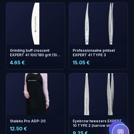
Grinding buff crescent
Professionaalne pintset
EXPERT 41 100/180 grit (10
EXPERT 41 TYPE 3
pcs)
4.65 €
15.05 €
бонусних
+
0
балів
Збирайте і економте на
наступному замовленні!
Staleks Pro ADP-20
Eyebrow tweezers EXPERT
10 TYPE 2 (narrow straight)
12.50 €
💬
9.25 €