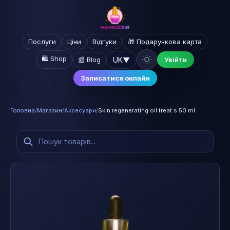
Послуги
Ціни
Відгуки
🎁 Подарункова карта
🛍️ Shop
UK
▼
📰 Blog
Увійти
Записатися онлайн
Головна
/
Магазин
/
Аксесуари
/
Skin regenerating oil treat.s 50 ml