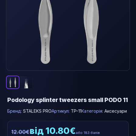
Podology splinter tweezers small PODO 11
Бренд:
STALEKS PRO
Артикул:
TP-11
Категорія:
Аксесуари
від 10.80€
12.00€
або 183 балів