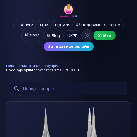
Послуги
Ціни
Відгуки
🎁 Подарункова карта
🛍️ Shop
UK
▼
📰 Blog
Увійти
Записатися онлайн
Головна
/
Магазин
/
Аксесуари
/
Podology splinter tweezers small PODO 11