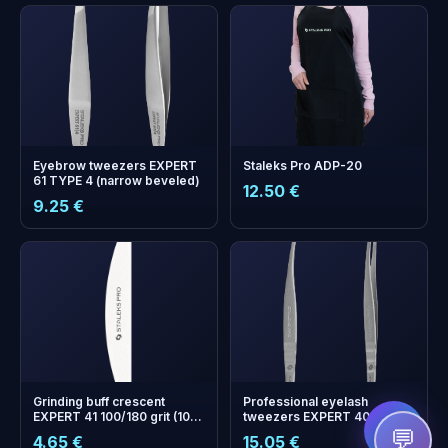
Eyebrow tweezers EXPERT
Staleks Pro ADP-20
61 TYPE 4 (narrow beveled)
12.50 €
9.25 €
бонусних
+
0
балів
Збирайте і економте на
наступному замовленні!
Grinding buff crescent
Professional eyelash
EXPERT 41 100/180 grit (10
tweezers EXPERT 40 TYPE 1
pcs)
(L-shaped, 50')
💬
4.65 €
15.05 €