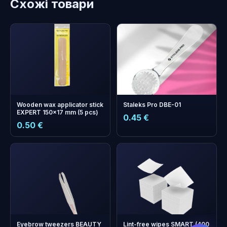
Схожі товари
Wooden wax applicator stick
Staleks Pro DBE-01
EXPERT 150x17 mm (5 pcs)
0.45 €
0.50 €
бонусних
+
0
балів
Збирайте і економте на
наступному замовленні!
Eyebrow tweezers BEAUTY
Lint-free wipes SMART (400