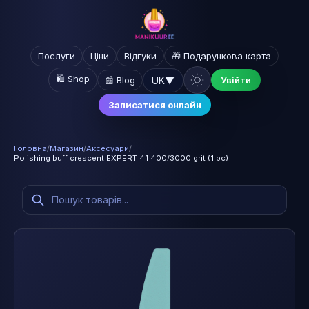
Послуги
Ціни
Відгуки
🎁 Подарункова карта
🛍️ Shop
UK
▼
📰 Blog
Увійти
Записатися онлайн
Головна
/
Магазин
/
Аксесуари
/
Polishing buff crescent EXPERT 41 400/3000 grit (1 pc)