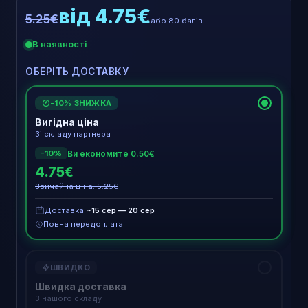
від 4.75€
5.25€
або 80 балів
В наявності
ОБЕРІТЬ ДОСТАВКУ
-10% ЗНИЖКА
€
Вигідна ціна
Зі складу партнера
Ви економите 0.50€
-10%
4.75€
Звичайна ціна: 5.25€
Доставка
~15 сер — 20 сер
Повна передоплата
ШВИДКО
Швидка доставка
З нашого складу