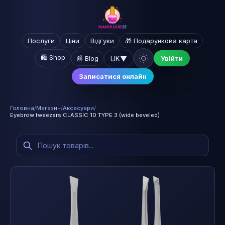
Послуги
Ціни
Відгуки
🎁 Подарункова карта
🛍️ Shop
UK
▼
📰 Blog
Увійти
Записатися онлайн
Головна
/
Магазин
/
Аксесуари
/
Eyebrow tweezers CLASSIC 10 TYPE 3 (wide beveled)