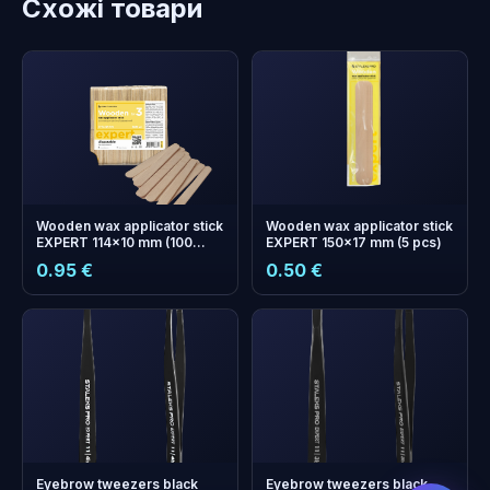
Схожі товари
Wooden wax applicator stick
Wooden wax applicator stick
EXPERT 114x10 mm (100
EXPERT 150x17 mm (5 pcs)
pcs)
0.95 €
0.50 €
бонусних
+
0
балів
Збирайте і економте на
наступному замовленні!
Eyebrow tweezers black
Eyebrow tweezers black