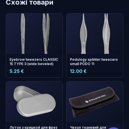
Схожі товари
Eyebrow tweezers CLASSIC
Podology splinter tweezers
15 TYPE 3 (wide beveled)
small PODO 11
5.25 €
12.00 €
бонусних
+
0
балів
Збирайте і економте на
наступному замовленні!
Лоток з кришкой для фрез
Чехол тканевий для