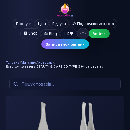
Послуги
Ціни
Відгуки
🎁 Подарункова карта
🛍️ Shop
UK
▼
📰 Blog
Увійти
Записатися онлайн
Головна
/
Магазин
/
Аксесуари
/
Eyebrow tweezers BEAUTY & CARE 30 TYPE 3 (wide beveled)