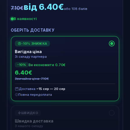
від 6.40€
7.10€
або 108 балів
В наявності
ОБЕРІТЬ ДОСТАВКУ
-10% ЗНИЖКА
€
Вигідна ціна
Зі складу партнера
Ви економите 0.70€
-10%
6.40€
Звичайна ціна: 7.10€
Доставка
~15 сер — 20 сер
Повна передоплата
ШВИДКО
Швидка доставка
З нашого складу