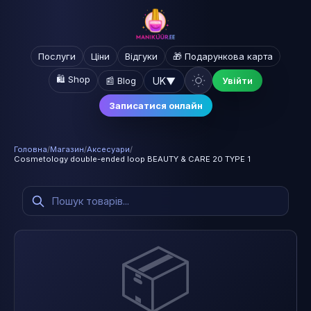
Послуги
Ціни
Відгуки
🎁 Подарункова карта
🛍️ Shop
UK
▼
📰 Blog
Увійти
Записатися онлайн
Головна
/
Магазин
/
Аксесуари
/
Cosmetology double-ended loop BEAUTY & CARE 20 TYPE 1
📦