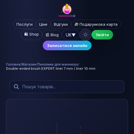
Послуги
Ціни
Відгуки
🎁 Подарункова карта
🛍️ Shop
UK
▼
📰 Blog
Увійти
Записатися онлайн
Головна
/
Магазин
/
Пензлики для манікюру
/
Double-ended brush EXPERT liner 7 mm / liner 10 mm