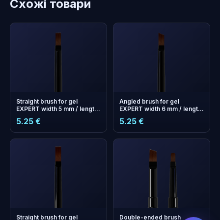
Схожі товари
Straight brush for gel
Angled brush for gel
EXPERT width 5 mm / length
EXPERT width 6 mm / length
8.5 mm
9 mm
5.25 €
5.25 €
бонусних
+
0
балів
Збирайте і економте на
наступному замовленні!
Straight brush for gel
Double-ended brush