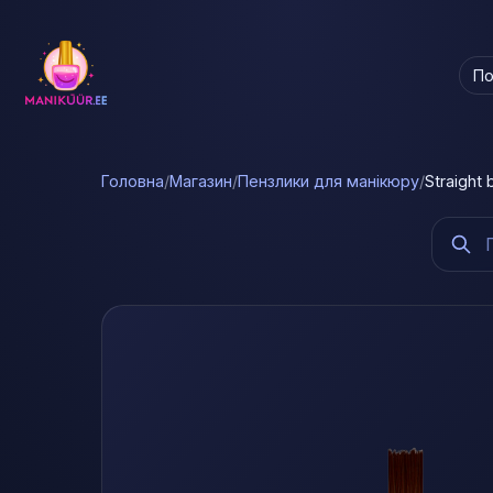
По
Головна
/
Магазин
/
Пензлики для манікюру
/
Straight