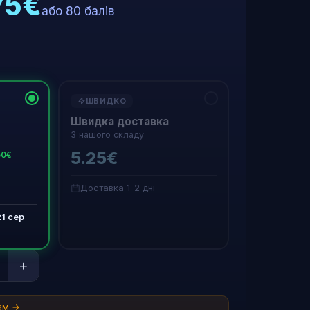
75€
або 80 балів
ШВИДКО
Швидка доставка
З нашого складу
5.25€
50€
Доставка 1-2 дні
21 сер
+
там →