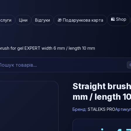
🛍️ Shop
слуги
Ціни
Відгуки
🎁 Подарункова карта
 brush for gel EXPERT width 6 mm / length 10 mm
Straight brush
mm / length 1
Бренд:
STALEKS PRO
Артику