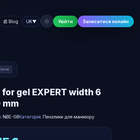
📰 Blog
UK
▼
Увійти
Записатися онлайн
Ctrl+K
 for gel EXPERT width 6
0 mm
л:
NBE-08
Категорія:
Пензлики для манікюру