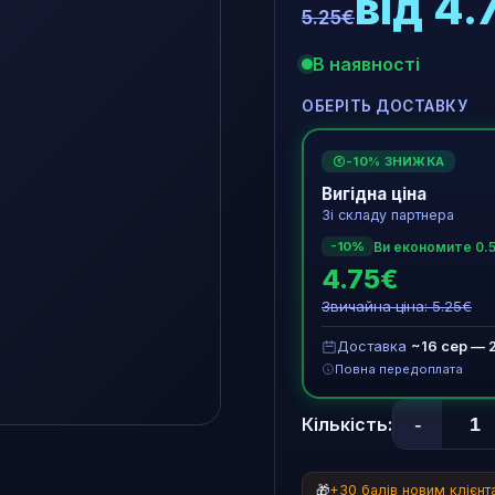
від 4.
5.25€
В наявності
ОБЕРІТЬ ДОСТАВКУ
-10% ЗНИЖКА
€
Вигідна ціна
Зі складу партнера
Ви економите 0.
-10%
4.75€
Звичайна ціна: 5.25€
Доставка
~16 сер — 
Повна передоплата
-
Кількість:
🎁
+30 балів новим клієн