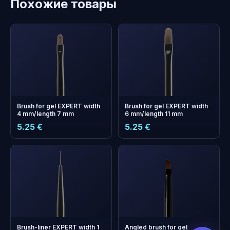
Похожие товары
Brush for gel EXPERT width
Brush for gel EXPERT width
4 mm/length 7 mm
6 mm/length 11 mm
5.25 €
5.25 €
бонусных
+
0
баллов
Копите и экономьте на
следующем заказе!
Brush-liner EXPERT width 1
Angled brush for gel