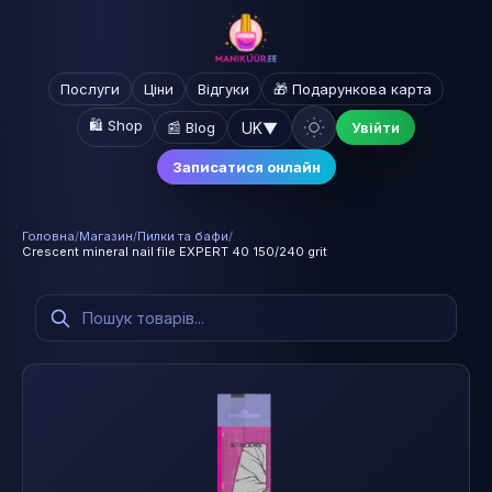
Послуги
Ціни
Відгуки
🎁 Подарункова карта
🛍️ Shop
UK
▼
📰 Blog
Увійти
Записатися онлайн
Головна
/
Магазин
/
Пилки та бафи
/
Crescent mineral nail file EXPERT 40 150/240 grit