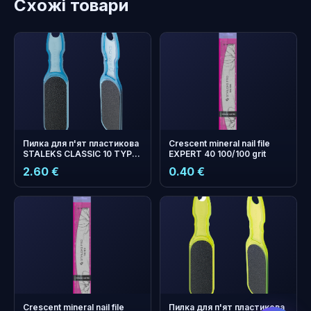
Схожі товари
Пилка для п'ят пластикова
Crescent mineral nail file
STALEKS CLASSIC 10 TYPE
EXPERT 40 100/100 grit
2 (80 та 120 грит)
2.60 €
0.40 €
бонусних
+
0
балів
Збирайте і економте на
наступному замовленні!
Crescent mineral nail file
Пилка для п'ят пластикова