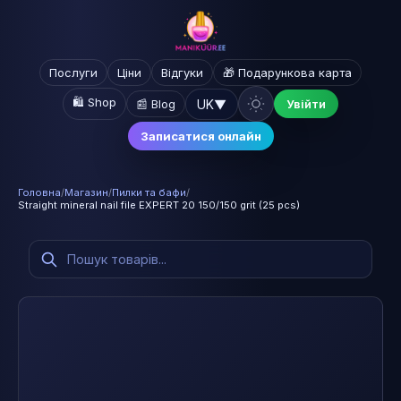
Послуги
Ціни
Відгуки
🎁 Подарункова карта
🛍️ Shop
UK
▼
📰 Blog
Увійти
Записатися онлайн
Головна
/
Магазин
/
Пилки та бафи
/
Straight mineral nail file EXPERT 20 150/150 grit (25 pcs)