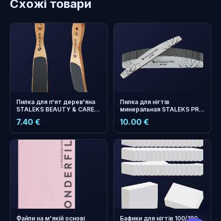
Схожі товари
Пилка для п'ят дерев'яна
Пилка для нігтів
STALEKS BEAUTY & CARE
минеральная STALEKS PRO
10 TYPE 2 (100 та 180 грит)
EXPERT 40 80/100 грит
7.40 €
10.00 €
(півмісяць) 25 шт
бонусних
+
0
балів
Збирайте і економте на
наступному замовленні!
Файли на м'якій основі
Бафики для нігтів 100/180