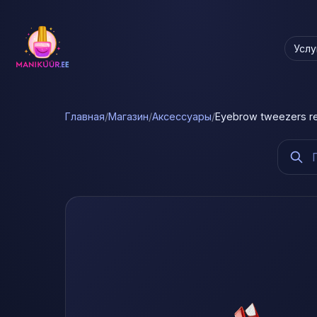
Услу
Главная
/
Магазин
/
Аксессуары
/
Eyebrow tweezers re