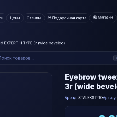
🛍️ Магазин
ги
Цены
Отзывы
🎁 Подарочная карта
d EXPERT 11 TYPE 3r (wide beveled)
Eyebrow twee
3r (wide beve
Бренд:
STALEKS PRO
Артику