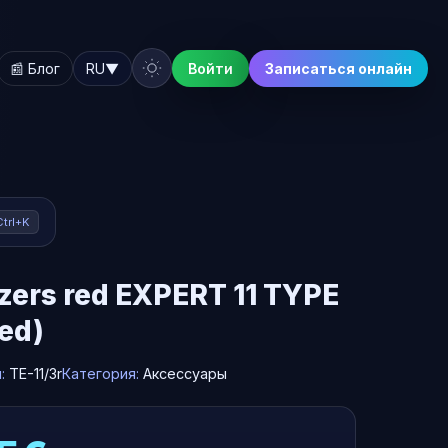
📰 Блог
RU
▼
Войти
Записаться онлайн
Ctrl+K
zers red EXPERT 11 TYPE
led)
л:
TE-11/3r
Категория:
Аксессуары