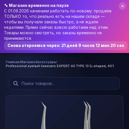
🔧 Магазин временно на паузе
✕
С 01.09.2026 начинаем работать по-новому: продаём
ТОЛЬКО то, что реально есть на нашем складе —
чтобы вы получали заказы быстро, а не ждали
Услуги
Цены
Отзывы
🎁 Подарочная карта
неделями. Прямо сейчас вовсю работаем над этим.
Товары можно смотреть, но заказы временно не
🛍️ Магазин
RU
▼
📰 Блог
Войти
принимаются.
Записаться онлайн
Снова откроемся через:
21 дней 9 часов 12 мин 20 сек
Главная
/
Магазин
/
Аксессуары
/
Professional eyelash tweezers EXPERT 40 TYPE 13 (L-shaped, 40')