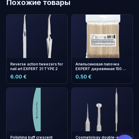
Похожие товары
Reverse аction tweezers for
Апельсиновая палочка
nail art EXPERT 31 TYPE 2
EXPERT деревянная 150 мм
(10 шт)
6.00 €
0.50 €
бонусных
+
0
Polishing buff crescent
Cosmetology double-ended