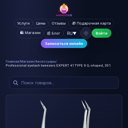
Услуги
Цены
Отзывы
🎁 Подарочная карта
🛍️ Магазин
RU
▼
📰 Блог
Войти
Записаться онлайн
Главная
/
Магазин
/
Аксессуары
/
Professional eyelash tweezers EXPERT 41 TYPE 9 (L-shaped, 35')