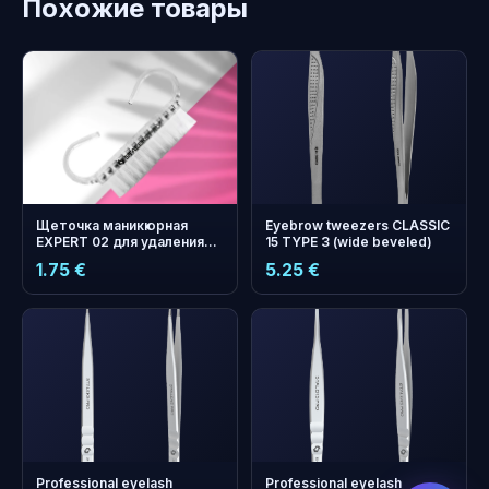
Похожие товары
Щеточка маникюрная
Eyebrow tweezers CLASSIC
EXPERT 02 для удаления
15 TYPE 3 (wide beveled)
пыли (10 шт)
1.75 €
5.25 €
бонусных
+
0
баллов
Копите и экономьте на
следующем заказе!
Professional eyelash
Professional eyelash