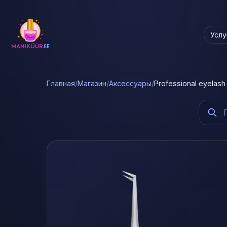
Услу
Главная
/
Магазин
/
Аксессуары
/
Professional eyelas