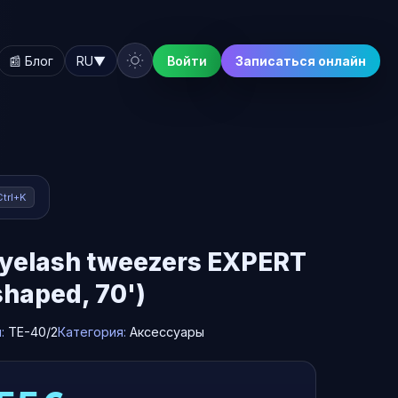
📰 Блог
RU
▼
Войти
Записаться онлайн
Ctrl+K
eyelash tweezers EXPERT
shaped, 70')
л:
TE-40/2
Категория:
Аксессуары