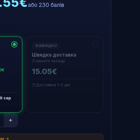
3.55€
або 230 балів
ШВИДКО
Швидка доставка
З нашого складу
15.05€
50€
Доставка 1-2 дні
19 сер
+
там →