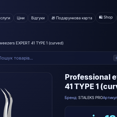
🛍️ Shop
слуги
Ціни
Відгуки
🎁 Подарункова карта
tweezers EXPERT 41 TYPE 1 (curved)
Professional 
41 TYPE 1 (cu
Бренд:
STALEKS PRO
Артику