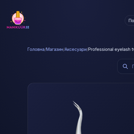
По
Головна
/
Магазин
/
Аксесуари
/
Professional eyelash 