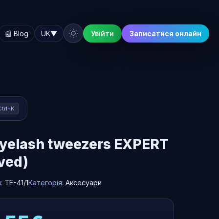
📰 Blog
UK
▼
Увійти
Записатися онлайн
Ctrl+K
eyelash tweezers EXPERT
rved)
л:
TE-41/1
Категорія:
Аксесуари