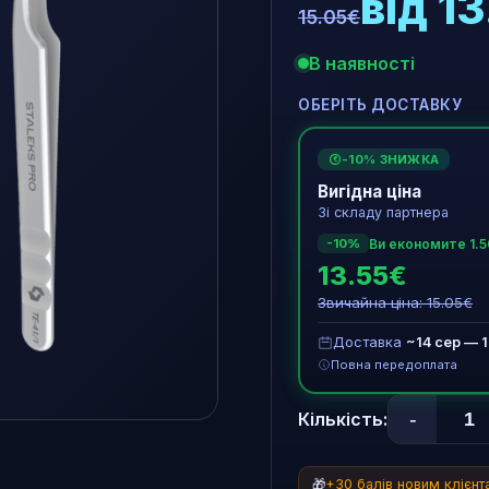
від 1
15.05€
В наявності
ОБЕРІТЬ ДОСТАВКУ
-10% ЗНИЖКА
€
Вигідна ціна
Зі складу партнера
Ви економите 1.
-10%
13.55€
Звичайна ціна: 15.05€
Доставка
~14 сер — 
Повна передоплата
-
Кількість:
🎁
+30 балів новим клієн