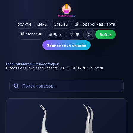
Услуги
Цены
Отзывы
🎁 Подарочная карта
🛍️ Магазин
RU
▼
📰 Блог
Войти
Записаться онлайн
Главная
/
Магазин
/
Аксессуары
/
Professional eyelash tweezers EXPERT 41 TYPE 1 (curved)