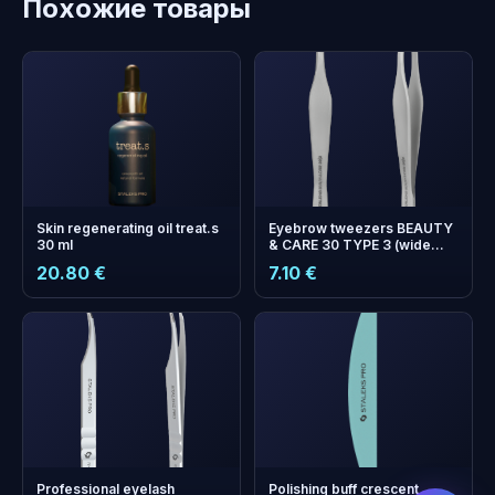
Похожие товары
Skin regenerating oil treat.s
Eyebrow tweezers BEAUTY
30 ml
& CARE 30 TYPE 3 (wide
beveled)
20.80 €
7.10 €
бонусных
+
0
баллов
Копите и экономьте на
следующем заказе!
Professional eyelash
Polishing buff crescent