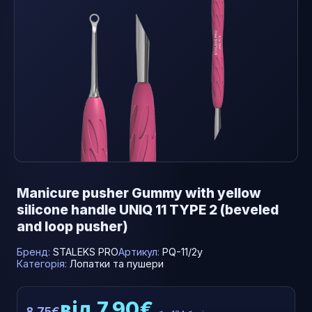
Manicure pusher Gummy with yellow
silicone handle UNIQ 11 TYPE 2 (beveled
and loop pusher)
Бренд:
STALEKS PRO
Артикул:
PQ-11/2y
Категорія:
Лопатки та пушери
від 7.90€
8.75€