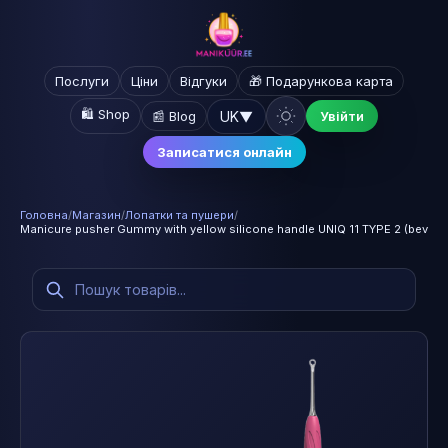
Послуги
Ціни
Відгуки
🎁 Подарункова карта
🛍️ Shop
UK
▼
📰 Blog
Увійти
Записатися онлайн
Головна
/
Магазин
/
Лопатки та пушери
/
Manicure pusher Gummy with yellow silicone handle UNIQ 11 TYPE 2 (bevele