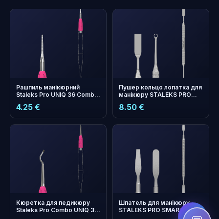
Рашпиль манікюрний
Пушер кольцо лопатка для
Staleks Pro UNIQ 36 Combo
манікюру STALEKS PRO
тонкий прямої сменная
EXPERT 51 TYPE 1
4.25 €
8.50 €
часть лопатки
бонусних
+
0
балів
Збирайте і економте на
наступному замовленні!
Кюретка для педикюру
Шпатель для манікюру
Staleks Pro Combo UNIQ 33
STALEKS PRO SMART 60
полусфера сменная часть
TYPE 1