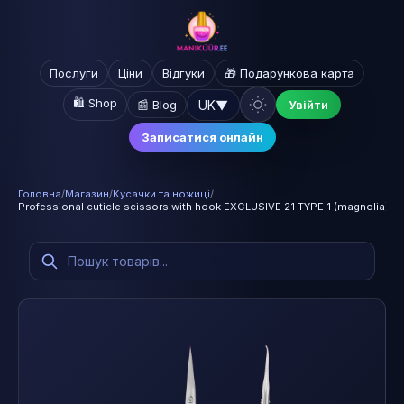
Послуги
Ціни
Відгуки
🎁 Подарункова карта
🛍️ Shop
UK
▼
📰 Blog
Увійти
Записатися онлайн
Головна
/
Магазин
/
Кусачки та ножиці
/
Professional cuticle scissors with hook EXCLUSIVE 21 TYPE 1 (magnolia)