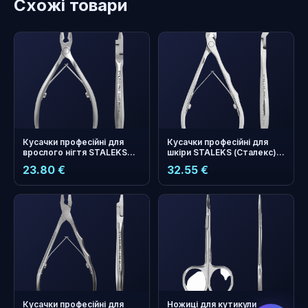
Схожі товари
Кусачки професійні для
Кусачки професійні для
врослого нігтя STALEKS
шкіри STALEKS (Сталекс)
(Сталекс) PRO SMART 71
PRO EXPERT 10 ріжуча
23.80 €
32.55 €
ріжуча частина 14 mm
частина 9 mm
бонусних
+
0
балів
Збирайте і економте на
наступному замовленні!
Кусачки професійні для
Ножиці для кутикули