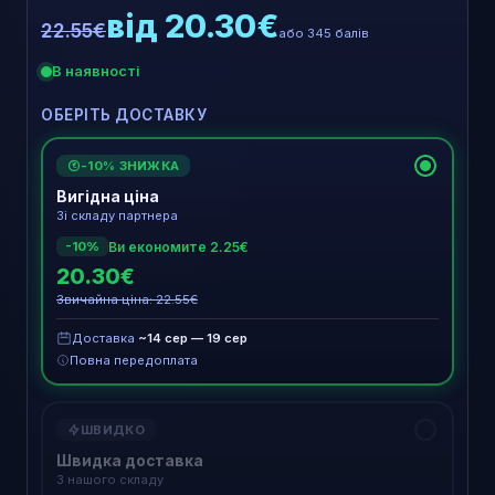
від 20.30€
22.55€
або 345 балів
В наявності
ОБЕРІТЬ ДОСТАВКУ
-10% ЗНИЖКА
€
Вигідна ціна
Зі складу партнера
Ви економите 2.25€
-10%
20.30€
Звичайна ціна: 22.55€
Доставка
~14 сер — 19 сер
Повна передоплата
ШВИДКО
Швидка доставка
З нашого складу