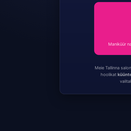
Maniküür na
Meie Tallinna salo
hoolikat
küünte
valita