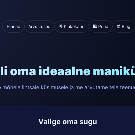
Hinnad
Arvustused
🎁 Kinkekaart
🛍️ Pood
📰 Blogi
li oma ideaalne manik
 mõnele lihtsale küsimusele ja me arvutame teie teenu
Valige oma sugu