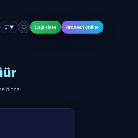
ET
▼
Logi sisse
Broneeri online
üür
se hinna