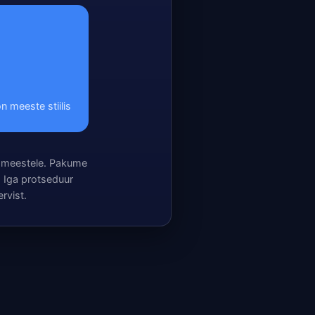
n meeste stiilis
a meestele. Pakume
t. Iga protseduur
ervist.