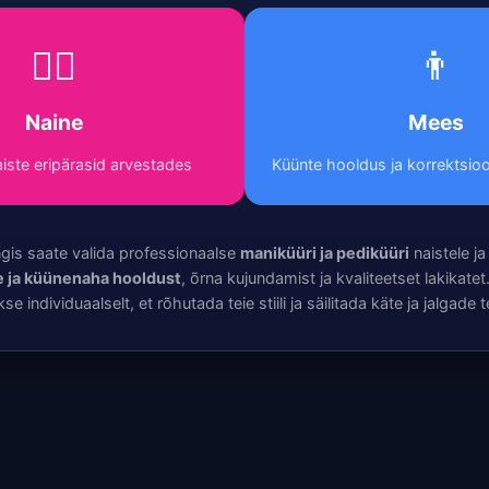
💁‍♀️
👨
Naine
Mees
iste eripärasid arvestades
Küünte hooldus ja korrektsioo
ngis saate valida professionaalse
maniküüri ja pediküüri
naistele j
 ja küünenaha hooldust
, õrna kujundamist ja kvaliteetset lakikate
kse individuaalselt, et rõhutada teie stiili ja säilitada käte ja jalgade t