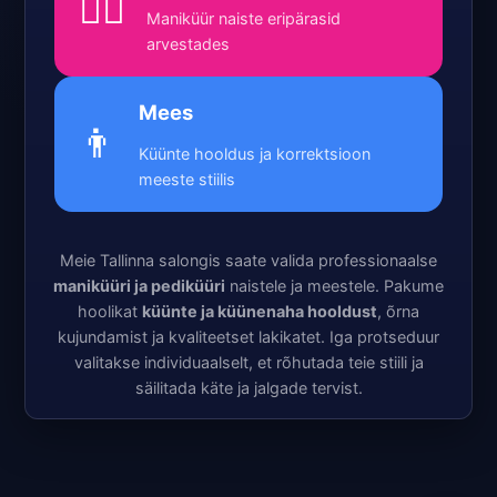
💁‍♀️
Maniküür naiste eripärasid
arvestades
Mees
👨
Küünte hooldus ja korrektsioon
meeste stiilis
Meie Tallinna salongis saate valida professionaalse
maniküüri ja pediküüri
naistele ja meestele. Pakume
hoolikat
küünte ja küünenaha hooldust
, õrna
kujundamist ja kvaliteetset lakikatet. Iga protseduur
valitakse individuaalselt, et rõhutada teie stiili ja
säilitada käte ja jalgade tervist.