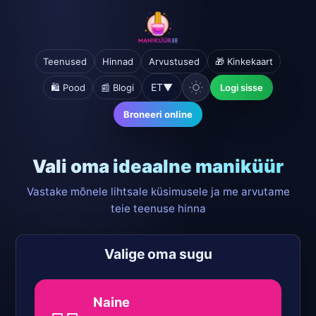
Teenused
Hinnad
Arvustused
🎁 Kinkekaart
ET
▼
🛍️ Pood
📰 Blogi
Logi sisse
Broneeri online
Vali oma ideaalne maniküür
Vastake mõnele lihtsale küsimusele ja me arvutame
teie teenuse hinna
Valige oma sugu
Naine