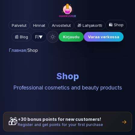
🛍️ Shop
Palvelut
Hinnat
Arvostelut
🎁 Lahjakortti
FI
▼
📰 Blog
Kirjaudu
Varaa verkossa
Главная
/
Shop
Shop
Professional cosmetics and beauty products
🎁
+30 bonus points for new customers!
→
Register and get points for your first purchase