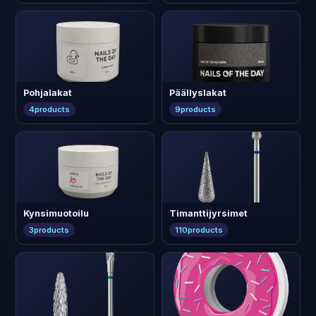
Pohjalakat
Päällyslakat
4
products
9
products
Kynsimuotoilu
Timanttijyrsimet
3
products
110
products