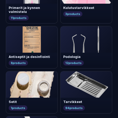
Primerit ja kynnen
Kulutustarvikkeet
valmistelu
3
products
11
products
Antiseptit ja desinfiointi
Podologia
8
products
12
products
Setit
Tarvikkeet
1
products
94
products