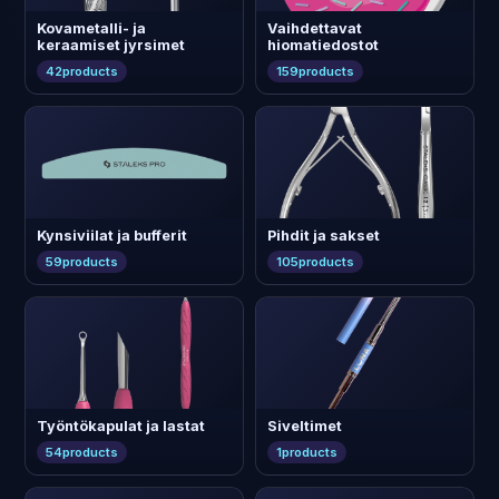
Kovametalli- ja
Vaihdettavat
keraamiset jyrsimet
hiomatiedostot
42
products
159
products
Kynsiviilat ja bufferit
Pihdit ja sakset
59
products
105
products
Työntökapulat ja lastat
Siveltimet
54
products
1
products