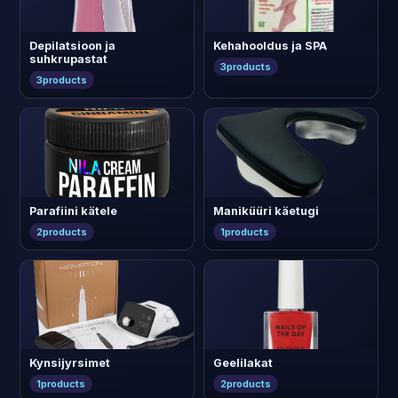
Depilatsioon ja
Kehahooldus ja SPA
suhkrupastat
3
products
3
products
Parafiini kätele
Maniküüri käetugi
2
products
1
products
Kynsijyrsimet
Geelilakat
1
products
2
products