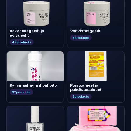
Rakennusgeelit ja
Vahvistusgeelit
polygeelit
8
products
47
products
Kynsinauha- ja ihonhoito
Poistoaineet ja
puhdistusaineet
32
products
2
products