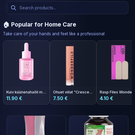
🏠 Popular for Home Care
Take care of your hands and feet like a professional
Kuiv küünenahaõli maasikate aroomiga kreemiga Photoshop Oil 30ml
Ohuet viilat "Crescent" 162x24 mm 240 karkeus 50 kpl
11.90 €
7.50 €
4.10 €