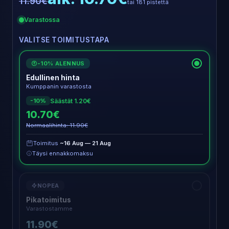
11.90€
tai 181 pistettä
Varastossa
VALITSE TOIMITUSTAPA
-10% ALENNUS
€
Edullinen hinta
Kumppanin varastosta
Säästät 1.20€
-10%
10.70€
Normaalihinta: 11.90€
Toimitus
~16 Aug — 21 Aug
Täysi ennakkomaksu
NOPEA
Pikatoimitus
Varastostamme
11.90€