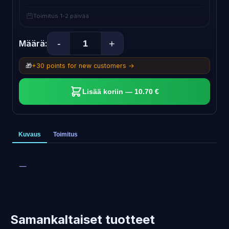
Toimitus 1-2 päivää
-
+
Määrä:
🎁
+30 points for new customers →
Lisää koriin — 10.70 €
Kuvaus
Toimitus
—
Samankaltaiset tuotteet