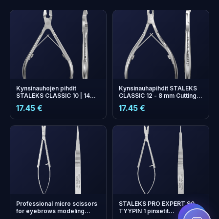
Kynsinauhojen pihdit
Kynsinauhapihdit STALEKS
STALEKS CLASSIC 10 | 14
CLASSIC 12 - 8 mm Cutting
mm terä
Edge
17.45 €
17.45 €
+
0
bonus points
Collect and save on your
next order!
Professional micro scissors
STALEKS PRO EXPERT 90
for eyebrows modeling
TYYPIN 1 pinsetit
EXPERT 90 TYPE 2
(mikrosakset)