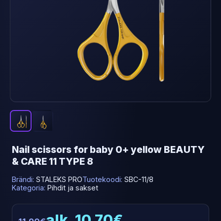
Nail scissors for baby 0+ yellow BEAUTY
& CARE 11 TYPE 8
Brändi:
STALEKS PRO
Tuotekoodi:
SBC-11/8
Kategoria:
Pihdit ja sakset
alk. 10.70€