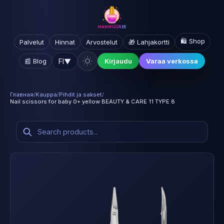
🛍️ Shop
Palvelut
Hinnat
Arvostelut
🎁 Lahjakortti
FI
▼
📰 Blog
Kirjaudu
Varaa verkossa
Главная
/
Kauppa
/
Pihdit ja sakset
/
Nail scissors for baby 0+ yellow BEAUTY & CARE 11 TYPE 8