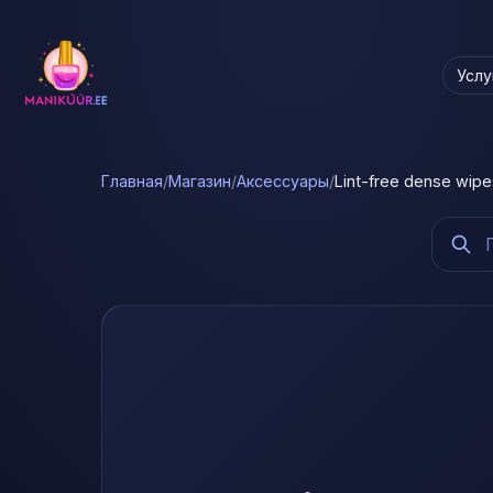
Услу
Главная
/
Магазин
/
Аксессуары
/
Lint-free dense wip