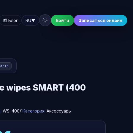
📰 Блог
RU
▼
Войти
Записаться онлайн
Ctrl+K
se wipes SMART (400
л:
WS-400/1
Категория:
Аксессуары