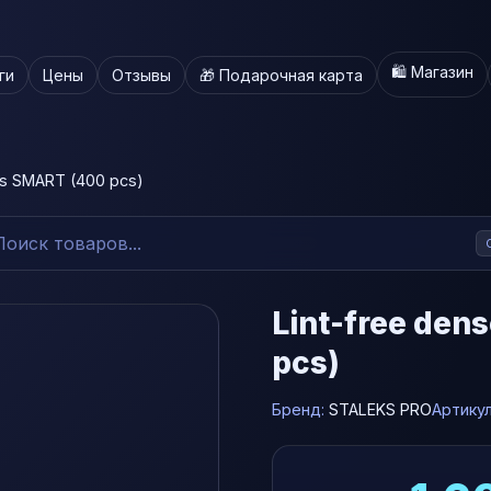
🛍️ Магазин
ги
Цены
Отзывы
🎁 Подарочная карта
es SMART (400 pcs)
Lint-free den
pcs)
Бренд:
STALEKS PRO
Артику