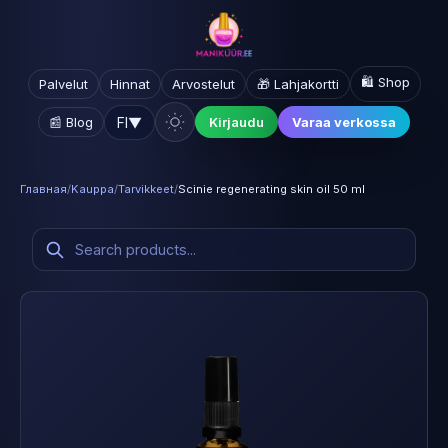
🛍️ Shop
Palvelut
Hinnat
Arvostelut
🎁 Lahjakortti
FI
▼
📰 Blog
Kirjaudu
Varaa verkossa
Главная
/
Kauppa
/
Tarvikkeet
/
Scinie regenerating skin oil 50 ml