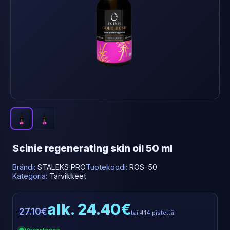
Scinie regenerating skin oil 50 ml
Brändi:
STALEKS PRO
Tuotekoodi:
ROS-50
Kategoria:
Tarvikkeet
alk. 24.40€
27.10€
tai 414 pistettä