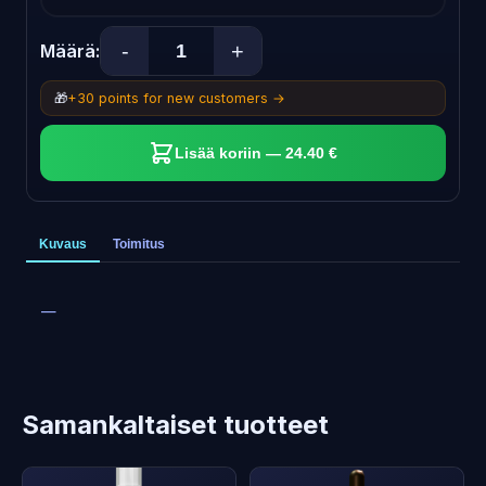
-
+
Määrä:
🎁
+30 points for new customers →
Lisää koriin — 24.40 €
Kuvaus
Toimitus
—
Samankaltaiset tuotteet