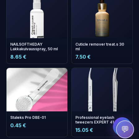
NAILSOFTHEDAY
Cuticle remover treat.s 30
Lakkakuivausspray, 50 ml
ml
8.65 €
7.50 €
+
0
bonus points
Collect and save on your
next order!
Staleks Pro DBE-01
Professional eyelash
tweezers EXPERT 41 TYPE 6
0.45 €
(L-shaped, 75')
💬
15.05 €