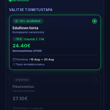
Varastossa
VALITSE TOIMITUSTAPA
-10% ALENNUS
€
Edullinen hinta
Kumppanin varastosta
Säästät 2.70€
-10%
24.40€
Normaalihinta: 27.10€
Toimitus
~15 Aug — 20 Aug
Täysi ennakkomaksu
NOPEA
Pikatoimitus
Varastostamme
27.10€
Toimitus 1-2 päivää