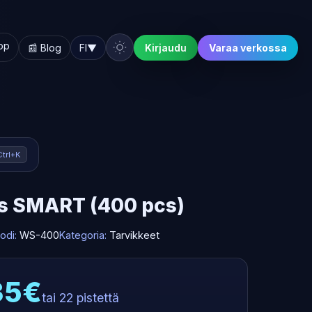
hop
📰 Blog
FI
▼
Kirjaudu
Varaa verkossa
Ctrl+K
es SMART (400 pcs)
odi:
WS-400
Kategoria:
Tarvikkeet
.35€
tai 22 pistettä