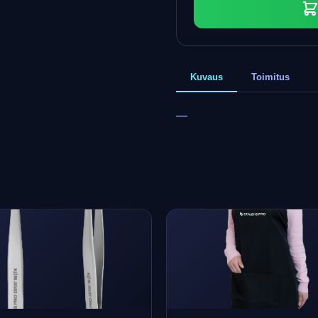
Kuvaus
Toimitus
—
+
0
bonus points
Collect and save on your next order!