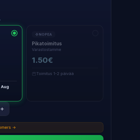
A
NOPEA
Pikatoimitus
Varastostamme
1.50€
Toimitus 1-2 päivää
 Aug
+
tomers →