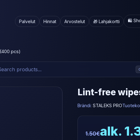
🛍️ S
Palvelut
Hinnat
Arvostelut
🎁 Lahjakortti
(400 pcs)
Lint-free wip
Brändi:
STALEKS PRO
Tuoteko
alk. 1
1.50€