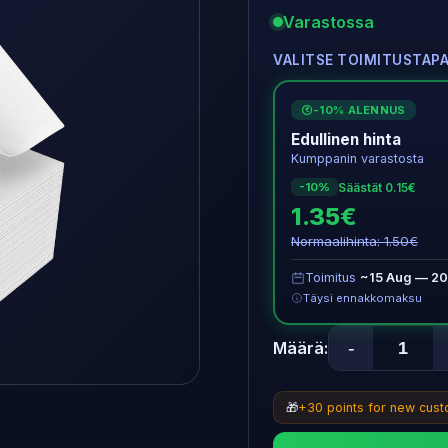
Varastossa
VALITSE TOIMITUSTAP
-10% ALENNUS
€
Edullinen hinta
Kumppanin varastosta
Säästät 0.15€
-10%
1.35€
Normaalihinta: 1.50€
Toimitus
~15 Aug — 20
Täysi ennakkomaksu
-
Määrä:
🎁
+30 points for new cus