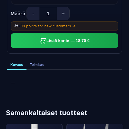
-
+
Määrä:
🎁
+30 points for new customers →
Lisää koriin — 18.70 €
Kuvaus
Toimitus
—
Samankaltaiset tuotteet