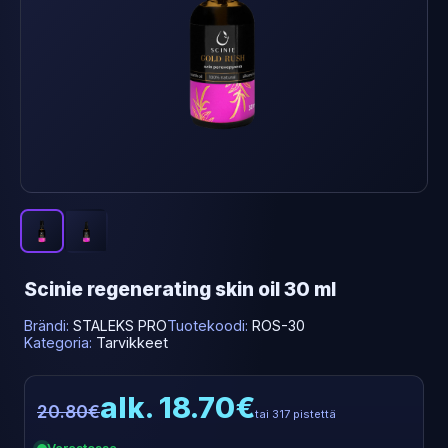
Scinie regenerating skin oil 30 ml
Brändi:
STALEKS PRO
Tuotekoodi:
ROS-30
Kategoria:
Tarvikkeet
alk. 18.70€
20.80€
tai 317 pistettä