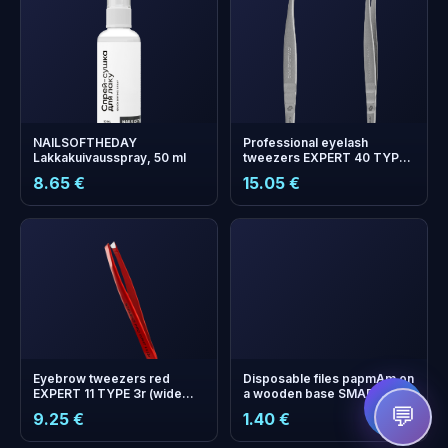
NAILSOFTHEDAY
Professional eyelash
Lakkakuivausspray, 50 ml
tweezers EXPERT 40 TYPE
13 (L-shaped, 40')
8.65 €
15.05 €
+
0
bonus points
Collect and save on your
next order!
Eyebrow tweezers red
Disposable files papmAm on
EXPERT 11 TYPE 3r (wide
a wooden base SMART 22
beveled)
180 grit (10 pcs)
💬
9.25 €
1.40 €