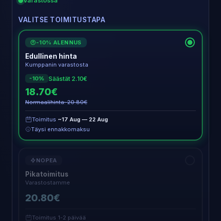
Varastossa
VALITSE TOIMITUSTAPA
-10% ALENNUS
€
Edullinen hinta
Kumppanin varastosta
Säästät 2.10€
-10%
18.70€
Normaalihinta: 20.80€
Toimitus
~17 Aug — 22 Aug
Täysi ennakkomaksu
NOPEA
Pikatoimitus
Varastostamme
20.80€
Toimitus 1-2 päivää