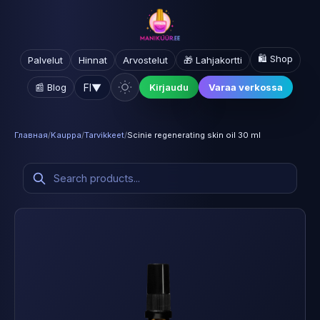
🛍️ Shop
Palvelut
Hinnat
Arvostelut
🎁 Lahjakortti
FI
▼
📰 Blog
Kirjaudu
Varaa verkossa
Главная
/
Kauppa
/
Tarvikkeet
/
Scinie regenerating skin oil 30 ml