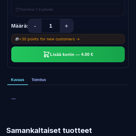
Toimitus 1-2 päivää
-
+
Määrä:
🎁
+30 points for new customers →
Lisää koriin — 4.00 €
Kuvaus
Toimitus
—
Samankaltaiset tuotteet