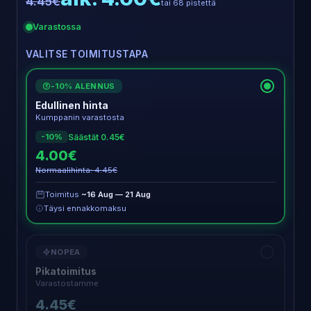
4.45€
tai 68 pistettä
Varastossa
VALITSE TOIMITUSTAPA
-10% ALENNUS
€
Edullinen hinta
Kumppanin varastosta
Säästät 0.45€
-10%
4.00€
Normaalihinta: 4.45€
Toimitus
~16 Aug — 21 Aug
Täysi ennakkomaksu
NOPEA
Pikatoimitus
Varastostamme
4.45€