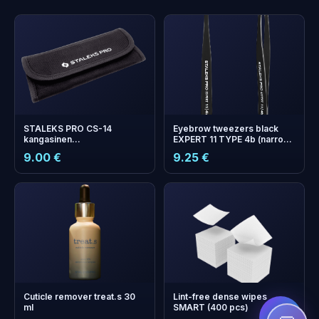
STALEKS PRO CS-14
Eyebrow tweezers black
kangasinen
EXPERT 11 TYPE 4b (narrow
instrumenttikotelo
beveled)
9.00 €
9.25 €
+
0
bonus points
Collect and save on your
next order!
Cuticle remover treat.s 30
Lint-free dense wipes
ml
SMART (400 pcs)