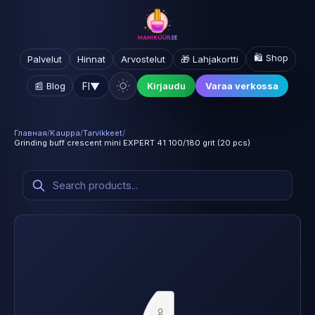
🛍️ Shop
Palvelut
Hinnat
Arvostelut
🎁 Lahjakortti
FI
▼
📰 Blog
Kirjaudu
Varaa verkossa
Главная
/
Kauppa
/
Tarvikkeet
/
Grinding buff crescent mini EXPERT 41 100/180 grit (20 pcs)