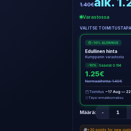
alk. 1
1.40€
Varastossa
VALITSE TOIMITUSTAP
-10% ALENNUS
€
Edullinen hinta
Kumppanin varastosta
Säästät 0.15€
-10%
1.25€
Normaalihinta: 1.40€
Toimitus
~17 Aug — 22
Täysi ennakkomaksu
-
Määrä:
🎁
+30 points for new cus