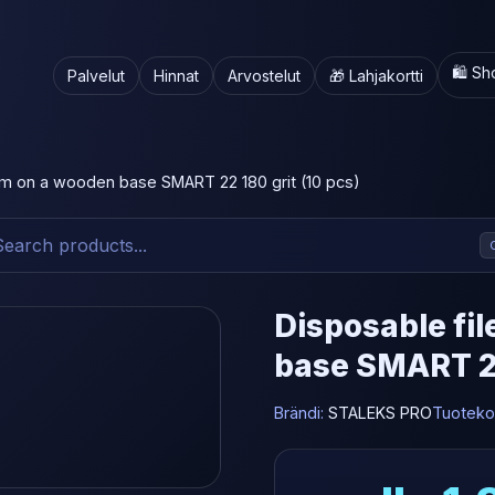
🛍️ S
Palvelut
Hinnat
Arvostelut
🎁 Lahjakortti
m on a wooden base SMART 22 180 grit (10 pcs)
Disposable fi
base SMART 22
Brändi:
STALEKS PRO
Tuoteko