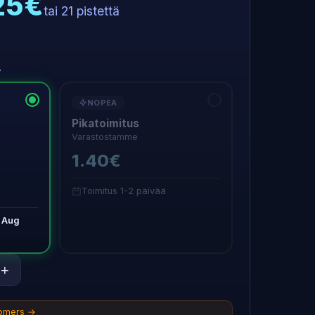
.25€
tai 21 pistettä
A
NOPEA
Pikatoimitus
Varastostamme
1.40€
Toimitus 1-2 päivää
 Aug
+
tomers →