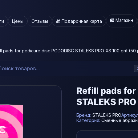
🛍️ Магазин
ги
Цены
Отзывы
🎁 Подарочная карта
ill pads for pedicure disc PODODISC STALEKS PRO XS 100 grit (50 
Refill pads f
STALEKS PRO X
Бренд:
STALEKS PRO
Артику
Категория:
Сменные абрази