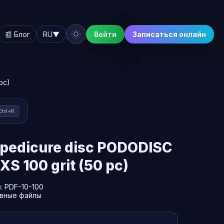
📰 Блог
RU
▼
Войти
Записаться онлайн
pc)
Ctrl+K
or pedicure disc PODODISC
S 100 grit (50 pc)
л:
PDF-10-100
вные файлы