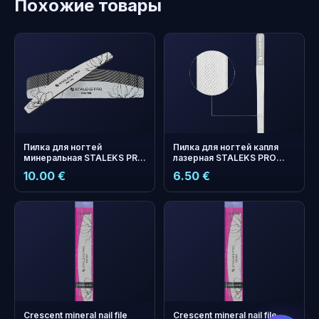
Похожие товары
Пилка для ногтей
Пилка для ногтей капля
минеральная STALEKS PRO
лазерная STALEKS PRO
EXPERT 40 180/180 грит
EXPERT 11 155 мм (прямая с
10.00 €
6.50 €
(полумесяц) 25 шт
ручкой)
бонусных
+
0
баллов
Копите и экономьте на
следующем заказе!
Crescent mineral nail file
Crescent mineral nail file