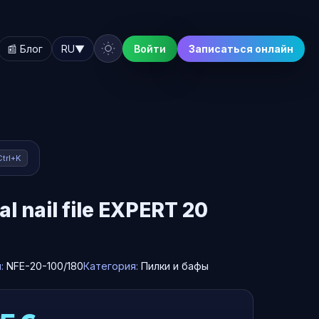
📰 Блог
RU
▼
Войти
Записаться онлайн
Ctrl+K
al nail file EXPERT 20
л:
NFE-20-100/180
Категория:
Пилки и бафы