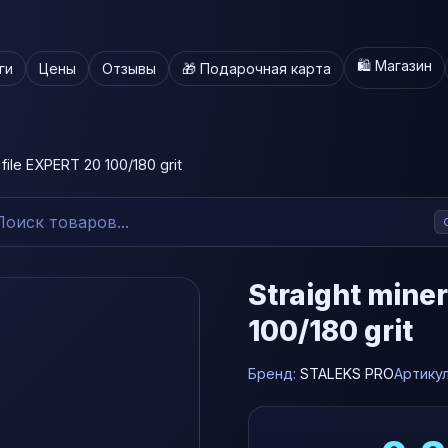
🛍️ Магазин
ги
Цены
Отзывы
🎁 Подарочная карта
l file EXPERT 20 100/180 grit
Straight miner
100/180 grit
Бренд:
STALEKS PRO
Артику