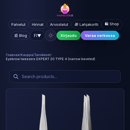
🛍️ Shop
Palvelut
Hinnat
Arvostelut
🎁 Lahjakortti
FI
▼
📰 Blog
Kirjaudu
Varaa verkossa
Главная
/
Kauppa
/
Tarvikkeet
/
Eyebrow tweezers EXPERT 20 TYPE 4 (narrow beveled)