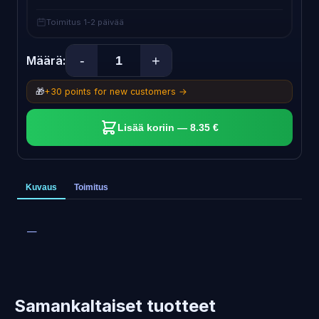
Toimitus 1-2 päivää
-
+
Määrä:
🎁
+30 points for new customers →
Lisää koriin — 8.35 €
Kuvaus
Toimitus
—
Samankaltaiset tuotteet