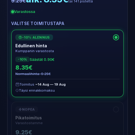
9.25€
tai 141 pistettä
Varastossa
VALITSE TOIMITUSTAPA
-10% ALENNUS
€
Edullinen hinta
Kumppanin varastosta
Säästät 0.90€
-10%
8.35€
Normaalihinta: 9.25€
Toimitus
~14 Aug — 19 Aug
Täysi ennakkomaksu
NOPEA
Pikatoimitus
Varastostamme
9.25€