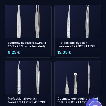
Eyebrow tweezers EXPERT
Professional eyelash
20 TYPE 3 (wide beveled)
tweezers EXPERT 41 TYPE 9
(L-shaped, 35')
9.25 €
15.05 €
+
0
bonus points
Collect and save on your
next order!
Professional eyelash
Cosmetology double-ended
tweezers EXPERT 41 TYPE 8
tool EXPERT 21 TYPE 4 (Uno
(mini L)
spoon with larger hole size