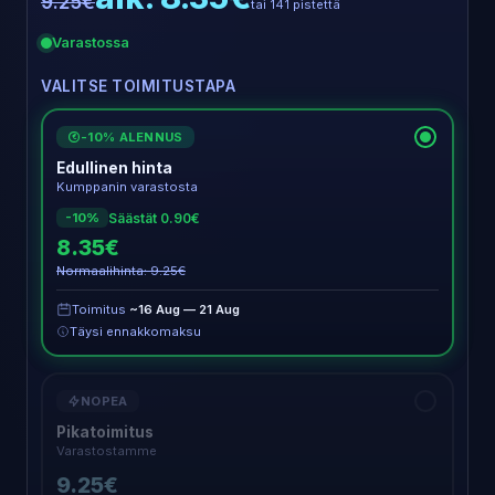
9.25€
tai 141 pistettä
Varastossa
VALITSE TOIMITUSTAPA
-10% ALENNUS
€
Edullinen hinta
Kumppanin varastosta
Säästät 0.90€
-10%
8.35€
Normaalihinta: 9.25€
Toimitus
~16 Aug — 21 Aug
Täysi ennakkomaksu
NOPEA
Pikatoimitus
Varastostamme
9.25€