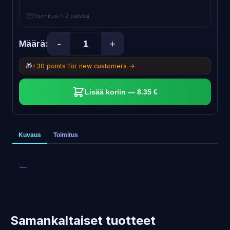
Toimitus 1-2 päivää
-
+
Määrä:
🎁
+30 points for new customers →
Lisää koriin — 8.35 €
Kuvaus
Toimitus
—
Samankaltaiset tuotteet