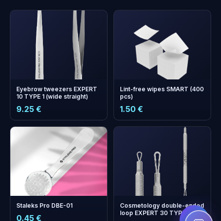
Eyebrow tweezers EXPERT
Lint-free wipes SMART (400
10 TYPE 1 (wide straight)
pcs)
9.25 €
1.50 €
+
0
bonus points
Collect and save on your
next order!
Staleks Pro DBE-01
Cosmetology double-ended
loop EXPERT 30 TYPE 1
0.45 €