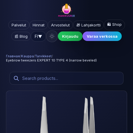
🛍️ Shop
Palvelut
Hinnat
Arvostelut
🎁 Lahjakortti
FI
▼
📰 Blog
Kirjaudu
Varaa verkossa
Главная
/
Kauppa
/
Tarvikkeet
/
Eyebrow tweezers EXPERT 10 TYPE 4 (narrow beveled)