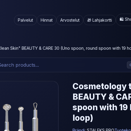
🛍️ S
Palvelut
Hinnat
Arvostelut
🎁 Lahjakortti
lean Skin" BEAUTY & CARE 30 (Uno spoon, round spoon with 19 h
Cosmetology t
BEAUTY & CAR
spoon with 19
loop)
Brändi:
STALEKS PRO
Tuoteko