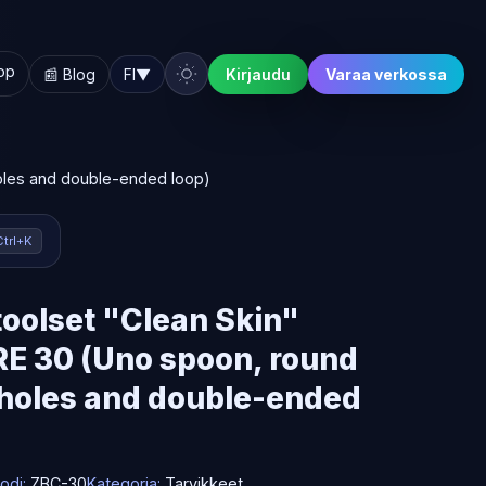
hop
📰 Blog
FI
▼
Kirjaudu
Varaa verkossa
oles and double-ended loop)
Ctrl+K
oolset "Clean Skin"
E 30 (Uno spoon, round
 holes and double-ended
odi:
ZBC-30
Kategoria:
Tarvikkeet