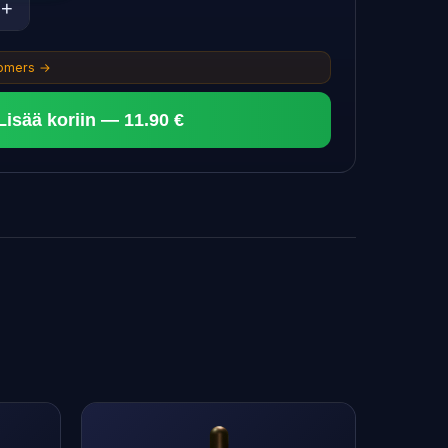
+
tomers →
Lisää koriin — 11.90 €