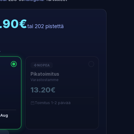
1.90€
tai 202 pistettä
A
NOPEA
Pikatoimitus
Varastostamme
13.20€
Toimitus 1-2 päivää
 Aug