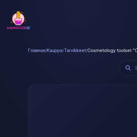
Главная
/
Kauppa
/
Tarvikkeet
/
Cosmetology toolset "C