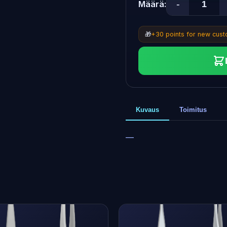
-
Määrä:
🎁
+30 points for new cus
Kuvaus
Toimitus
—