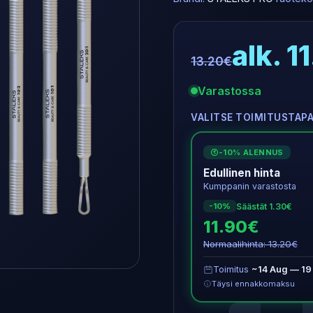
alk. 1
13.20€
Varastossa
VALITSE TOIMITUSTAP
-10% ALENNUS
€
Edullinen hinta
Kumppanin varastosta
Säästät 1.30€
-10%
11.90€
Normaalihinta: 13.20€
Toimitus
~14 Aug — 19
Täysi ennakkomaksu