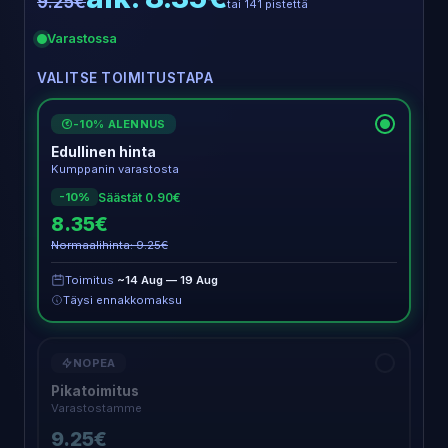
9.25€
tai 141 pistettä
Varastossa
VALITSE TOIMITUSTAPA
-10% ALENNUS
€
Edullinen hinta
Kumppanin varastosta
Säästät 0.90€
-10%
8.35€
Normaalihinta: 9.25€
Toimitus
~14 Aug — 19 Aug
Täysi ennakkomaksu
NOPEA
Pikatoimitus
Varastostamme
9.25€