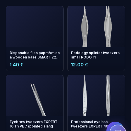
Disposable files papmAm on
Podology splinter tweezers
a wooden base SMART 22
small PODO 11
150 grit (10 pcs)
1.40 €
12.00 €
+
0
bonus points
Collect and save on your
next order!
Eyebrow tweezers EXPERT
Professional eyelash
10 TYPE 7 (pointed slant)
tweezers EXPERT 40 TYPE
2 (L-shaped, 70')