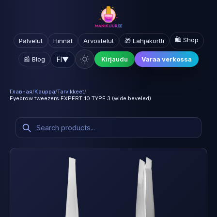
🛍️ Shop
Palvelut
Hinnat
Arvostelut
🎁 Lahjakortti
FI
▼
📰 Blog
Kirjaudu
Varaa verkossa
Главная
/
Kauppa
/
Tarvikkeet
/
Eyebrow tweezers EXPERT 10 TYPE 3 (wide beveled)