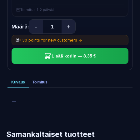
Toimitus 1-2 päivää
-
+
Määrä:
🎁
+30 points for new customers →
Lisää koriin — 8.35 €
Kuvaus
Toimitus
—
Samankaltaiset tuotteet