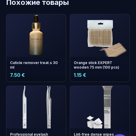
Похожие товары
Cuticle remover treat.s 30
Orange stick EXPERT
ml
wooden 75 mm (100 pcs)
7.50 €
1.15 €
бонусных
+
0
баллов
Копите и экономьте на
следующем заказе!
Professional eyelash
Lint-free dense wipes