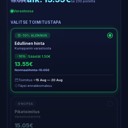
15.05€
tai 230 pistettä
Varastossa
VALITSE TOIMITUSTAPA
-10% ALENNUS
€
Edullinen hinta
Kumppanin varastosta
Säästät 1.50€
-10%
13.55€
Normaalihinta: 15.05€
Toimitus
~15 Aug — 20 Aug
Täysi ennakkomaksu
NOPEA
Pikatoimitus
Varastostamme
15.05€