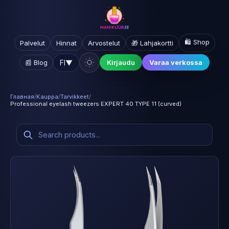
🛍️ Shop
Palvelut
Hinnat
Arvostelut
🎁 Lahjakortti
FI
▼
📰 Blog
Kirjaudu
Varaa verkossa
Главная
/
Kauppa
/
Tarvikkeet
/
Professional eyelash tweezers EXPERT 40 TYPE 11 (curved)