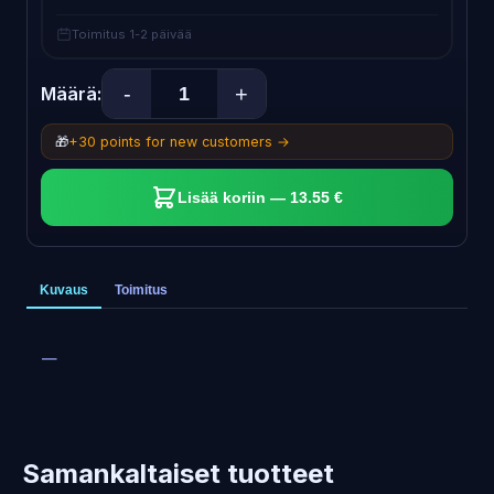
Toimitus 1-2 päivää
-
+
Määrä:
🎁
+30 points for new customers →
Lisää koriin — 13.55 €
Kuvaus
Toimitus
—
Samankaltaiset tuotteet