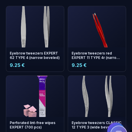
Eyebrow tweezers EXPERT
Eyebrow tweezers red
62 TYPE 4 (narrow beveled)
EXPERT 11 TYPE 4r (narrow
beveled)
9.25 €
9.25 €
+
0
bonus points
Collect and save on your
next order!
Perforated lint-free wipes
Eyebrow tweezers CLASSIC
EXPERT (700 pcs)
12 TYPE 3 (wide beveled)